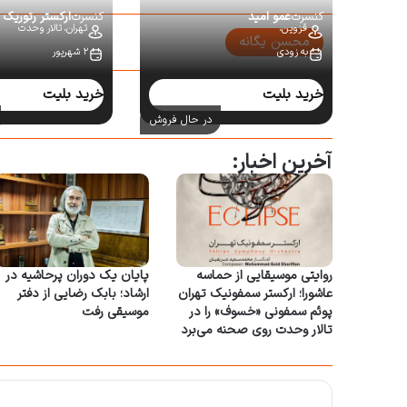
کنسرت
عمو امید
کنسرت
ارکستر رتوریک
قزوین،
تهران،
تالار وحدت
محسن یگانه
به زودی
۲ شهریور
سایر کنسرت‌ها:
خرید بلیت
خرید بلیت
در حال فروش
آخرین اخبار:
روایتی موسیقایی از حماسه
پایان یک دوران پرحاشیه در
عاشورا؛ ارکستر سمفونیک تهران
ارشاد؛ بابک رضایی از دفتر
پوئم سمفونی «خسوف» را در
موسیقی رفت
تالار وحدت روی صحنه می‌برد