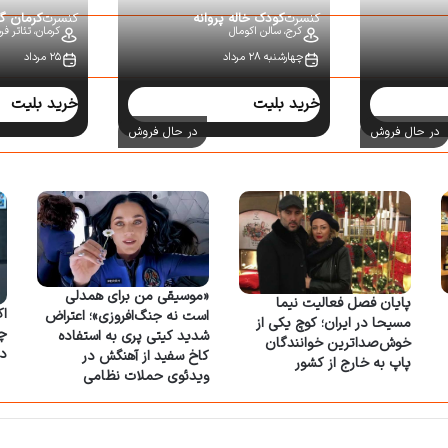
کنسرت
کودک خاله پروانه
کنسرت
کرمان گ
کرج،
سالن اکومال
کرمان،
تئاتر ف
چهارشنبه ۲۸ مرداد
۲۵ مرداد
خرید بلیت
خرید بلیت
در حال فروش
در حال فروش
«موسیقی من برای همدلی
پایان فصل فعالیت نیما
اک
است نه جنگ‌افروزی»؛ اعتراض
مسیحا در ایران؛ کوچ یکی از
شدید کیتی پری به استفاده
خوش‌صداترین خوانندگان
د
کاخ سفید از آهنگش در
پاپ به خارج از کشور
ویدئوی حملات نظامی