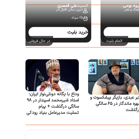
روه بومی
کنسرت
علی قمصری
رهنگ و هنر
تبریز،
سالن اقبال آذر
۲۵ مرداد
خرید بلیت
اتمام بلیت
در حال فروش
وداع با یگانه دونلی‌نواز ایران؛
بر عبدی، بازیگر پیشکسوت و
استاد شیرمحمد اسپندار در ۹۸
چهره ماندگار در ۶۵ سالگی
سالگی درگذشت + پیام
رگذشت
تسلیت مدیرعامل بنیاد رودکی