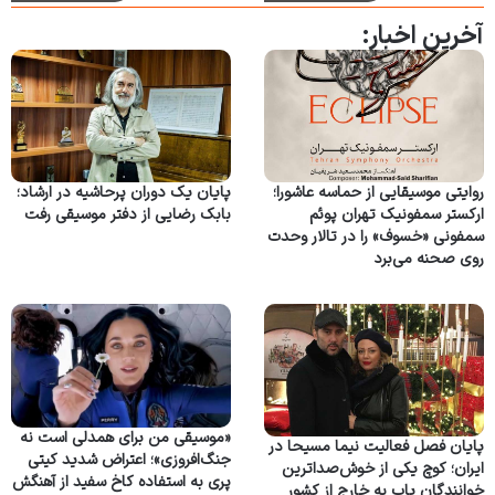
آخرین اخبار:
روایتی موسیقایی از حماسه عاشورا؛
پایان یک دوران پرحاشیه در ارشاد؛
ارکستر سمفونیک تهران پوئم
بابک رضایی از دفتر موسیقی رفت
سمفونی «خسوف» را در تالار وحدت
روی صحنه می‌برد
«موسیقی من برای همدلی است نه
پایان فصل فعالیت نیما مسیحا در
جنگ‌افروزی»؛ اعتراض شدید کیتی
ایران؛ کوچ یکی از خوش‌صداترین
پری به استفاده کاخ سفید از آهنگش
خوانندگان پاپ به خارج از کشور