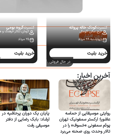
کنسرت
کودک خاله پروانه
کنسرت
گروه بومی
کرج،
سالن اکومال
کرمان،
تئاتر فرهنگ و ه
آرون افشار
چهارشنبه ۲۸ مرداد
۲۵ مرداد
سایر کنسرت‌ها:
خرید بلیت
خرید بلیت
در حال فروش
آخرین اخبار:
روایتی موسیقایی از حماسه
پایان یک دوران پرحاشیه در
عاشورا؛ ارکستر سمفونیک تهران
ارشاد؛ بابک رضایی از دفتر
پوئم سمفونی «خسوف» را در
موسیقی رفت
تالار وحدت روی صحنه می‌برد