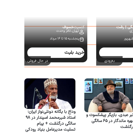
نگی | رشت
کنسرت
خسوف
زی
تهران،
تالار وحدت
پنجشنبه ۱۵ تا ۱۶ مرداد
خرید بلیت
به‌زودی
در حال فروش
وداع با یگانه دونلی‌نواز ایران؛
بر عبدی، بازیگر پیشکسوت و
استاد شیرمحمد اسپندار در ۹۸
چهره ماندگار در ۶۵ سالگی
سالگی درگذشت + پیام
رگذشت
تسلیت مدیرعامل بنیاد رودکی