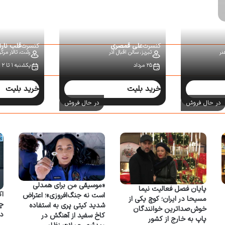
کنسرت
علی قمصری
کنسرت
قلب نار
نر
تبریز،
سالن اقبال آذر
رشت،
تالار مرک
۲۵ مرداد
یکشنبه ۱ تا ۲ شهریور
خرید بلیت
خرید بلیت
در حال فروش
در حال فروش
«موسیقی من برای همدلی
پایان فصل فعالیت نیما
اک
است نه جنگ‌افروزی»؛ اعتراض
مسیحا در ایران؛ کوچ یکی از
شدید کیتی پری به استفاده
خوش‌صداترین خوانندگان
د
کاخ سفید از آهنگش در
پاپ به خارج از کشور